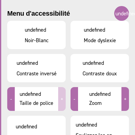
LES ANIMATIONS
Menu d'accessibilité
undefine
Esch Logo
BIENTÔT – COMING SOON
undefined
undefined
Noir-Blanc
Mode dyslexie
Administration communale de la
undefined
undefined
ville d’Esch-sur-Alzette - Hôtel de
ville BP 145
Contraste inversé
Contraste doux
© 2026 - Liewenzuesch
undefined
undefined
-
+
-
+
Taille de police
Zoom
undefined
undefined